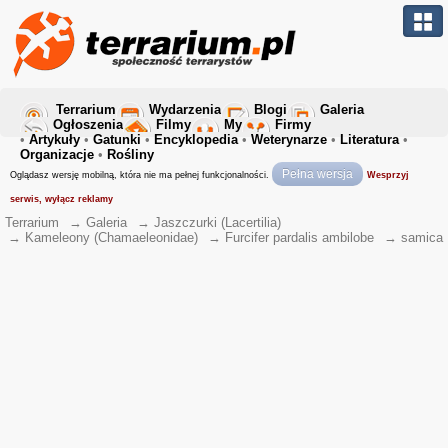
Terrarium
Wydarzenia
Blogi
Galeria
Ogłoszenia
Filmy
My
Firmy
•
Artykuły
•
Gatunki
•
Encyklopedia
•
Weterynarze
•
Literatura
•
Organizacje
•
Rośliny
Pełna wersja
Oglądasz wersję mobilną, która nie ma pełnej funkcjonalności.
Wesprzyj
serwis, wyłącz reklamy
Terrarium
→
Galeria
→
Jaszczurki (Lacertilia)
→
Kameleony (Chamaeleonidae)
→
Furcifer pardalis ambilobe
→
samica