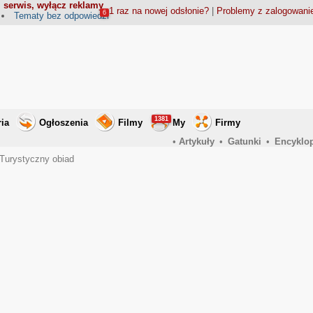
 serwis, wyłącz reklamy
1 raz na nowej odsłonie?
|
Problemy z zalogowan
6
Tematy bez odpowiedzi
1381
ria
Ogłoszenia
Filmy
My
Firmy
•
Artykuły
•
Gatunki
•
Encyklo
Turystyczny obiad