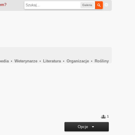
iem?
Galeria
pedia
•
Weterynarze
•
Literatura
•
Organizacje
•
Rośliny
1
Opcje