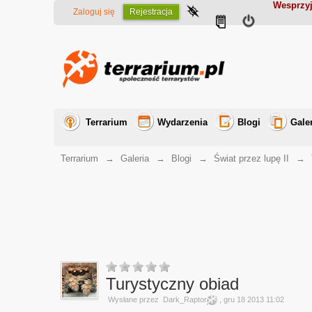
Wesprzyj
Zaloguj się
Rejestracja
Terrarium
Wydarzenia
Blogi
Gale
Terrarium
→
Galeria
→
Blogi
→
Świat przez lupę II
→
Turystyczny obiad
Wysłane przez
Dark_Raptor
, gru 18 2013 11:02