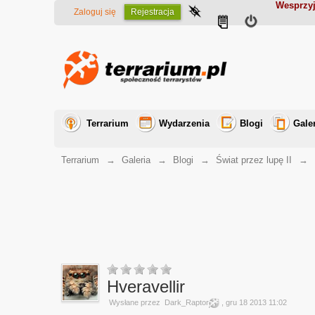
Wesprzyj
Zaloguj się
Rejestracja
Terrarium
Wydarzenia
Blogi
Gale
Terrarium
→
Galeria
→
Blogi
→
Świat przez lupę II
→
Hveravellir
Wysłane przez
Dark_Raptor
, gru 18 2013 11:02