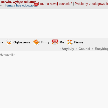
 serwis, wyłącz reklamy
1 raz na nowej odsłonie?
|
Problemy z zalogowan
8
Tematy bez odpowiedzi
893
ria
Ogłoszenia
Filmy
My
Firmy
•
Artykuły
•
Gatunki
•
Encyklo
Hveravellir