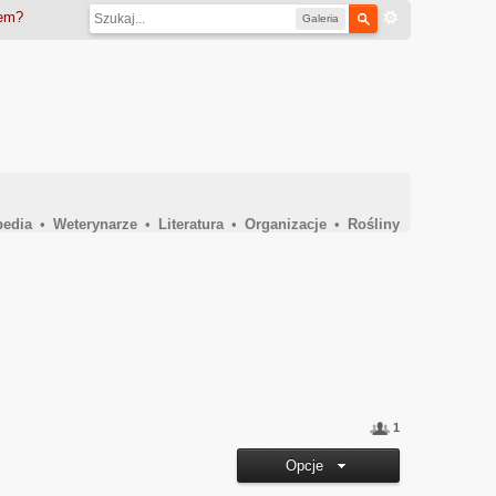
iem?
Galeria
pedia
•
Weterynarze
•
Literatura
•
Organizacje
•
Rośliny
1
Opcje