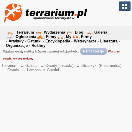
Terrarium
Wydarzenia
Blogi
Galeria
Ogłoszenia
Filmy
My
Firmy
•
Artykuły
•
Gatunki
•
Encyklopedia
•
Weterynarze
•
Literatura
•
Organizacje
•
Rośliny
Pełna wersja
Oglądasz wersję mobilną, która nie ma pełnej funkcjonalności.
Wesprzyj
serwis, wyłącz reklamy
Terrarium
→
Galeria
→
Owady (Insecta)
→
Straszyki (Phasmodea)
→
Owady
→
Lamponius Guerini