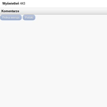
Wyświetleń
443
Komentarze
Pełna wersja
Polski