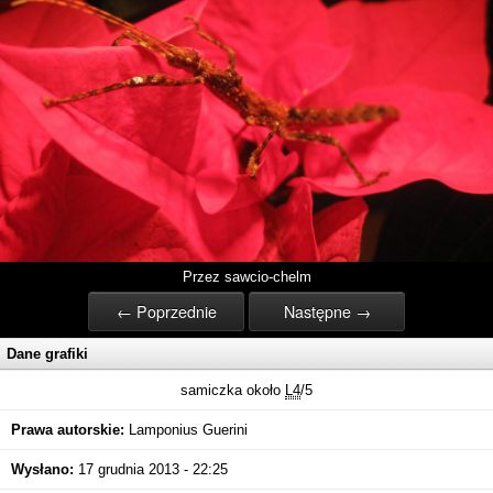
Przez sawcio-chelm
← Poprzednie
Następne →
Dane grafiki
samiczka około
L4
/5
Prawa autorskie:
Lamponius Guerini
Wysłano:
17 grudnia 2013 - 22:25