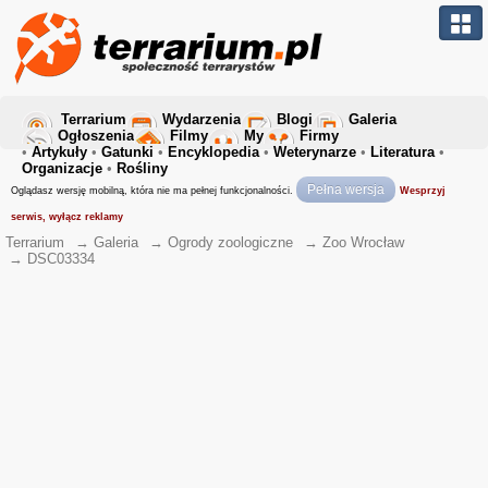
Terrarium
Wydarzenia
Blogi
Galeria
Ogłoszenia
Filmy
My
Firmy
•
Artykuły
•
Gatunki
•
Encyklopedia
•
Weterynarze
•
Literatura
•
Organizacje
•
Rośliny
Pełna wersja
Oglądasz wersję mobilną, która nie ma pełnej funkcjonalności.
Wesprzyj
serwis, wyłącz reklamy
Terrarium
→
Galeria
→
Ogrody zoologiczne
→
Zoo Wrocław
→
DSC03334