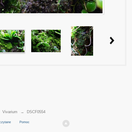
→
Vivarium
→
DSCF0554
czytane
Pomoc