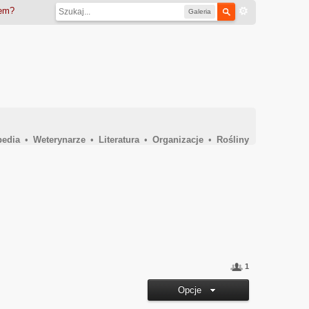
iem?
Galeria
pedia
•
Weterynarze
•
Literatura
•
Organizacje
•
Rośliny
1
Opcje