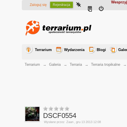
Wesprzyj
Zaloguj się
Rejestracja
Terrarium
Wydarzenia
Blogi
Gale
Terrarium
→
Galeria
→
Terraria
→
Terraria tropikalne
DSCF0554
Wysłane przez
Zaan
, gru 13 2013 12:08