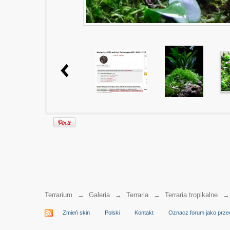
Terrarium
→
Galeria
→
Terraria
→
Terraria tropikalne
Zmień skin
Polski
Kontakt
Oznacz forum jako prze