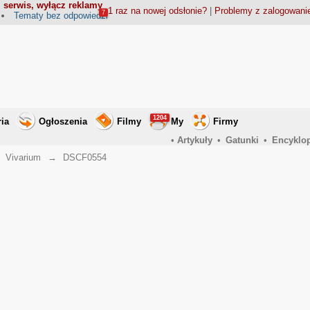
 serwis, wyłącz reklamy
1 raz na nowej odsłonie?
|
Problemy z zalogowan
7
Tematy bez odpowiedzi
1204
ria
Ogłoszenia
Filmy
My
Firmy
•
Artykuły
•
Gatunki
•
Encyklo
→
Vivarium
→
DSCF0554