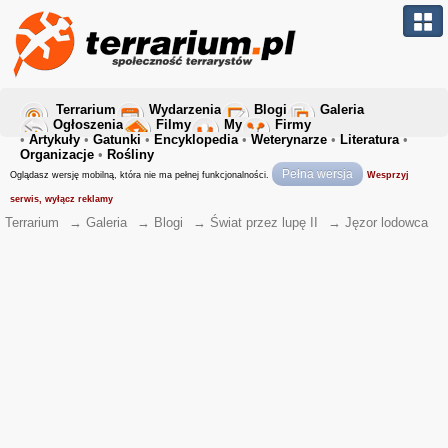
Terrarium
Wydarzenia
Blogi
Galeria
Ogłoszenia
Filmy
My
Firmy
•
Artykuły
•
Gatunki
•
Encyklopedia
•
Weterynarze
•
Literatura
•
Organizacje
•
Rośliny
Pełna wersja
Oglądasz wersję mobilną, która nie ma pełnej funkcjonalności.
Wesprzyj
serwis, wyłącz reklamy
Terrarium
→
Galeria
→
Blogi
→
Świat przez lupę II
→
Jęzor lodowca