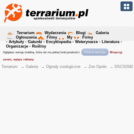
Terrarium
Wydarzenia
Blogi
Galeria
Ogłoszenia
Filmy
My
Firmy
•
Artykuły
•
Gatunki
•
Encyklopedia
•
Weterynarze
•
Literatura
•
Organizacje
•
Rośliny
Pełna wersja
Oglądasz wersję mobilną, która nie ma pełnej funkcjonalności.
Wesprzyj
serwis, wyłącz reklamy
Terrarium
→
Galeria
→
Ogrody zoologiczne
→
Zoo Opole
→
DSC01592