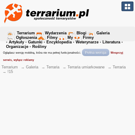
Terrarium
Wydarzenia
Blogi
Galeria
Ogłoszenia
Filmy
My
Firmy
•
Artykuły
•
Gatunki
•
Encyklopedia
•
Weterynarze
•
Literatura
•
Organizacje
•
Rośliny
Pełna wersja
Oglądasz wersję mobilną, która nie ma pełnej funkcjonalności.
Wesprzyj
serwis, wyłącz reklamy
Terrarium
→
Galeria
→
Terraria
→
Terraria umiarkowane
→
Terraria
→
!15