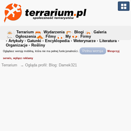
Terrarium
Wydarzenia
Blogi
Galeria
Ogłoszenia
Filmy
My
Firmy
•
Artykuły
•
Gatunki
•
Encyklopedia
•
Weterynarze
•
Literatura
•
Organizacje
•
Rośliny
Pełna wersja
Oglądasz wersję mobilną, która nie ma pełnej funkcjonalności.
Wesprzyj
serwis, wyłącz reklamy
Terrarium
→
Ogląda profil: Blog: Damek321