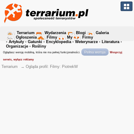
Terrarium
Wydarzenia
Blogi
Galeria
Ogłoszenia
Filmy
My
Firmy
•
Artykuły
•
Gatunki
•
Encyklopedia
•
Weterynarze
•
Literatura
•
Organizacje
•
Rośliny
Pełna wersja
Oglądasz wersję mobilną, która nie ma pełnej funkcjonalności.
Wesprzyj
serwis, wyłącz reklamy
Terrarium
→
Ogląda profil: Filmy: PiotrekW