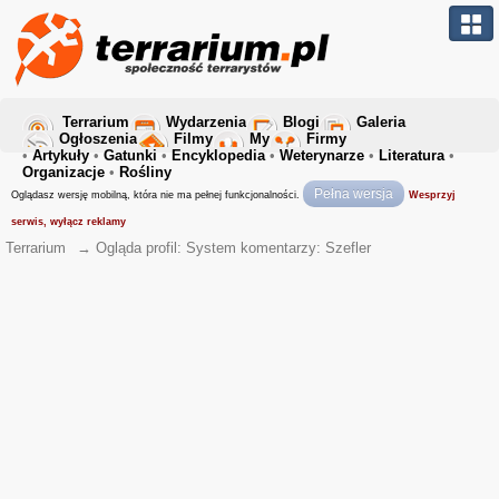
Terrarium
Wydarzenia
Blogi
Galeria
Ogłoszenia
Filmy
My
Firmy
•
Artykuły
•
Gatunki
•
Encyklopedia
•
Weterynarze
•
Literatura
•
Organizacje
•
Rośliny
Pełna wersja
Oglądasz wersję mobilną, która nie ma pełnej funkcjonalności.
Wesprzyj
serwis, wyłącz reklamy
Terrarium
→
Ogląda profil: System komentarzy: Szefler