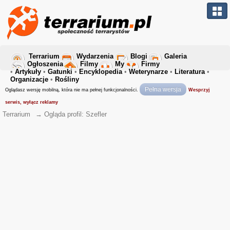
Terrarium
Wydarzenia
Blogi
Galeria
Ogłoszenia
Filmy
My
Firmy
•
Artykuły
•
Gatunki
•
Encyklopedia
•
Weterynarze
•
Literatura
•
Organizacje
•
Rośliny
Pełna wersja
Oglądasz wersję mobilną, która nie ma pełnej funkcjonalności.
Wesprzyj
serwis, wyłącz reklamy
Terrarium
→
Ogląda profil: Szefler