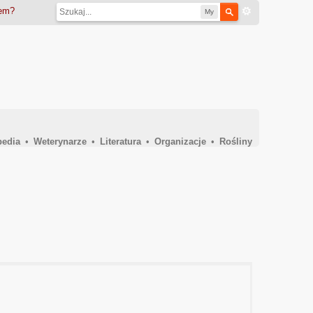
iem?
My
pedia
•
Weterynarze
•
Literatura
•
Organizacje
•
Rośliny