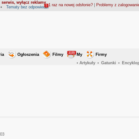
 serwis, wyłącz reklamy
1 raz na nowej odsłonie?
|
Problemy z zalogowan
5
Tematy bez odpowiedzi
2155
ria
Ogłoszenia
Filmy
My
Firmy
•
Artykuły
•
Gatunki
•
Encyklo
003