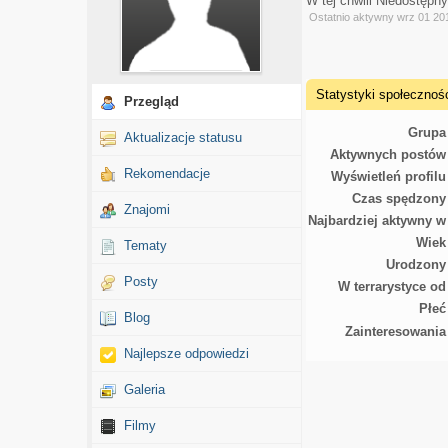
W tej chwili Niedostępn
Ostatnio aktywny wrz 01 20
Statystyki społecznoś
Przegląd
Grupa
Aktualizacje statusu
Aktywnych postów
Rekomendacje
Wyświetleń profilu
Czas spędzony
Znajomi
Najbardziej aktywny w
Wiek
Tematy
Urodzony
Posty
W terrarystyce od
Płeć
Blog
Zainteresowania
Najlepsze odpowiedzi
Galeria
Filmy