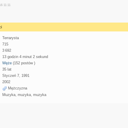
y
16 11:11
ci
Terrarysta
715
3 692
13 godzin 4 minut 2 sekund
Węże
(152 postów )
35 lat
Styczeń 7, 1991
2002
Mężczyzna
Muzyka, muzyka, muzyka