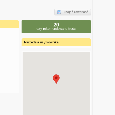
Znajdź zawartość
20
razy rekomendowano treści
Narzędzia użytkownika