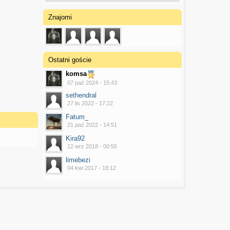
Znajomi
Ostatni goście
komsa
07 paź 2024 - 15:43
sethendral
27 lis 2022 - 17:22
Fatum_
21 paź 2022 - 14:51
Kira92
12 wrz 2018 - 00:55
limebezi
04 kwi 2017 - 18:12