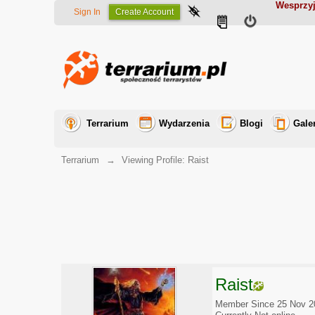
Wesprzyj
Sign In
Create Account
Terrarium
Wydarzenia
Blogi
Gale
Terrarium
→
Viewing Profile: Raist
Raist
Member Since 25 Nov 2