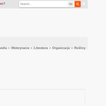
iem?
My
pedia
•
Weterynarze
•
Literatura
•
Organizacje
•
Rośliny