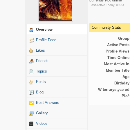
Currently Not online
Last Active Today, 09:33
Community Stats
Overview
Group
Profile Feed
Active Posts
Likes
Profile Views
Time Online
Friends
Most Active In
Member Title
Topics
Age
Posts
Birthday
W terrarystyce od
Blog
Płeć
Best Answers
Gallery
Videos