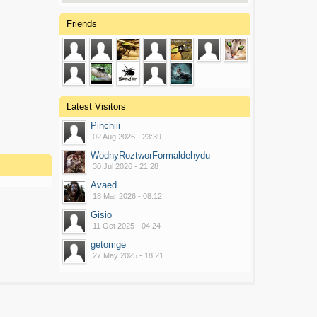
Friends
Latest Visitors
Pinchiii
02 Aug 2026 - 23:39
WodnyRoztworFormaldehydu
30 Jul 2026 - 21:28
Avaed
18 Mar 2026 - 08:12
Gisio
11 Oct 2025 - 04:24
getomge
27 May 2025 - 18:21