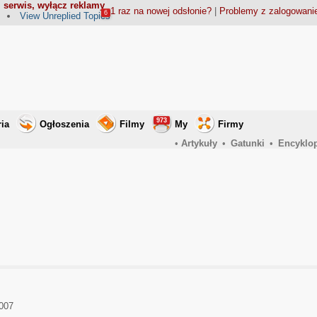
 serwis, wyłącz reklamy
1 raz na nowej odsłonie?
|
Problemy z zalogowan
6
View Unreplied Topics
973
ria
Ogłoszenia
Filmy
My
Firmy
•
Artykuły
•
Gatunki
•
Encyklo
007