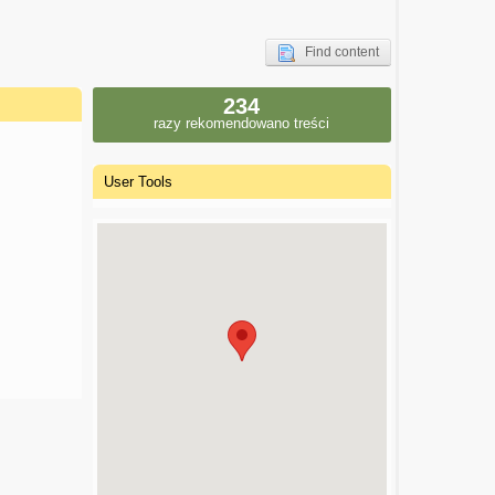
Find content
234
razy rekomendowano treści
User Tools