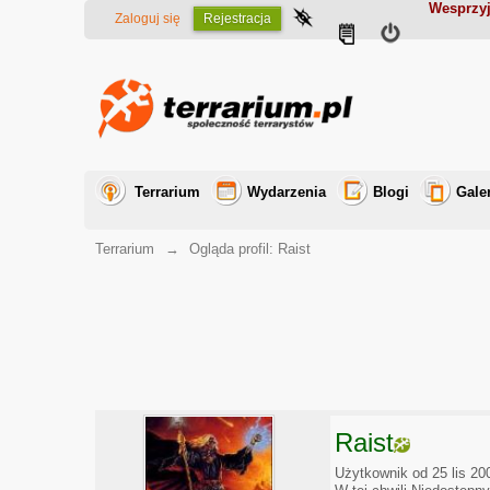
Wesprzyj
Zaloguj się
Rejestracja
Terrarium
Wydarzenia
Blogi
Gale
Terrarium
→
Ogląda profil: Raist
Raist
Użytkownik od 25 lis 20