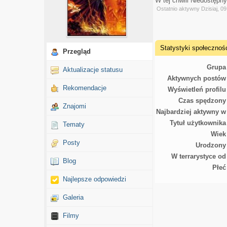
W tej chwili Niedostępn
Ostatnio aktywny Dzisiaj, 09
Statystyki społecznoś
Przegląd
Grupa
Aktualizacje statusu
Aktywnych postów
Rekomendacje
Wyświetleń profilu
Czas spędzony
Znajomi
Najbardziej aktywny w
Tytuł użytkownika
Tematy
Wiek
Posty
Urodzony
W terrarystyce od
Blog
Płeć
Najlepsze odpowiedzi
Galeria
Filmy