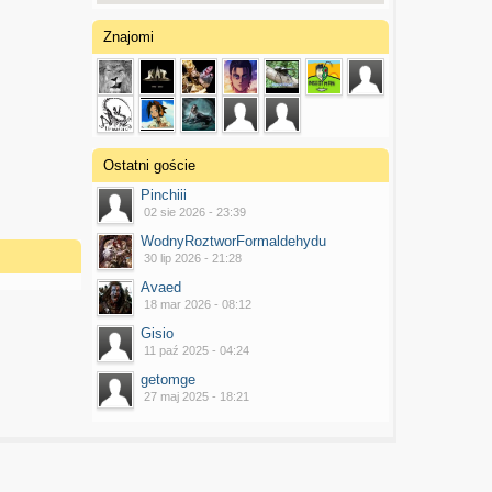
Znajomi
Ostatni goście
Pinchiii
02 sie 2026 - 23:39
WodnyRoztworFormaldehydu
30 lip 2026 - 21:28
Avaed
18 mar 2026 - 08:12
Gisio
11 paź 2025 - 04:24
getomge
27 maj 2025 - 18:21