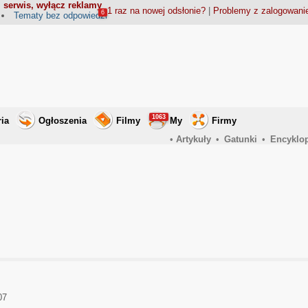
 serwis, wyłącz reklamy
1 raz na nowej odsłonie?
|
Problemy z zalogowan
6
Tematy bez odpowiedzi
1063
ria
Ogłoszenia
Filmy
My
Firmy
•
Artykuły
•
Gatunki
•
Encyklo
07