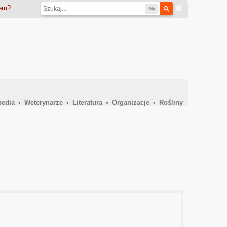
iem?
My
pedia
•
Weterynarze
•
Literatura
•
Organizacje
•
Rośliny