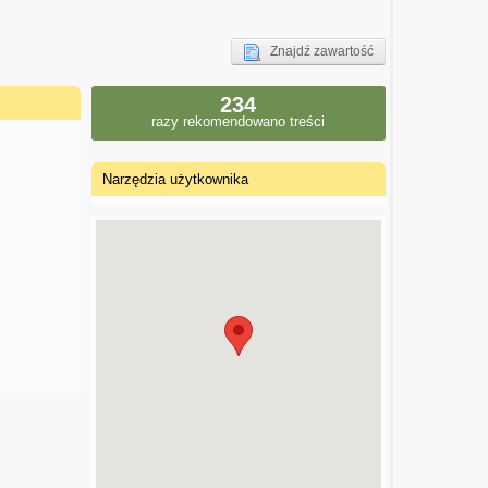
Znajdź zawartość
234
razy rekomendowano treści
Narzędzia użytkownika