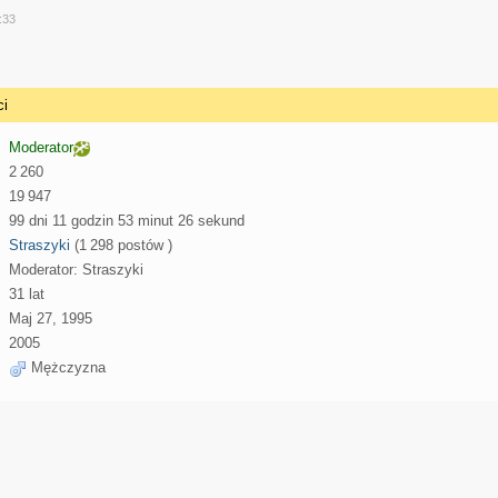
y
:33
ci
Moderator
2 260
19 947
99 dni 11 godzin 53 minut 26 sekund
Straszyki
(1 298 postów )
Moderator: Straszyki
31 lat
Maj 27, 1995
2005
Mężczyzna