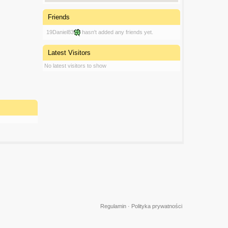
Friends
19Daniel83
hasn't added any friends yet.
Latest Visitors
No latest visitors to show
Regulamin
·
Polityka prywatności