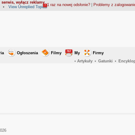
 serwis, wyłącz reklamy
1 raz na nowej odsłonie?
|
Problemy z zalogowan
7
View Unreplied Topics
767
ria
Ogłoszenia
Filmy
My
Firmy
•
Artykuły
•
Gatunki
•
Encyklo
2026