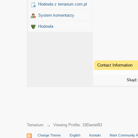
Hodowla z terrarium.com.pl
System komentarzy
Hodowla
Contact Information
Skąd:
Terrarium
→
Viewing Profile: 19Daniel83
Change Theme
English
Kontakt
Mark Community 