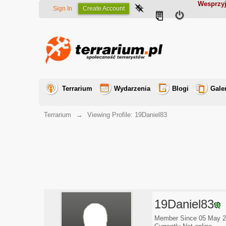
Wesprzyj
Sign In
Create Account
Terrarium
Wydarzenia
Blogi
Gale
Terrarium
→
Viewing Profile: 19Daniel83
19Daniel83
Member Since 05 May 