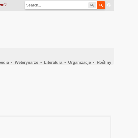
iem?
My
pedia
•
Weterynarze
•
Literatura
•
Organizacje
•
Rośliny