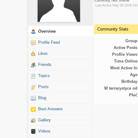
Currently Not online
Last Active May 05 2026 19
Community Stats
Overview
Group
Profile Feed
Active Posts
Likes
Profile Views
Time Online
Friends
Most Active In
Age
Topics
Birthday
Posts
W terrarystyce od
Płeć
Blog
Best Answers
Gallery
Videos