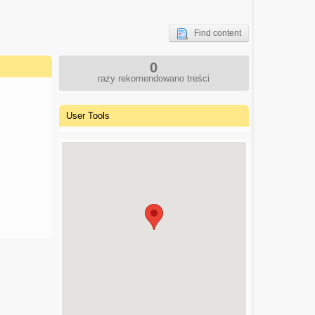
Find content
0
razy rekomendowano treści
User Tools