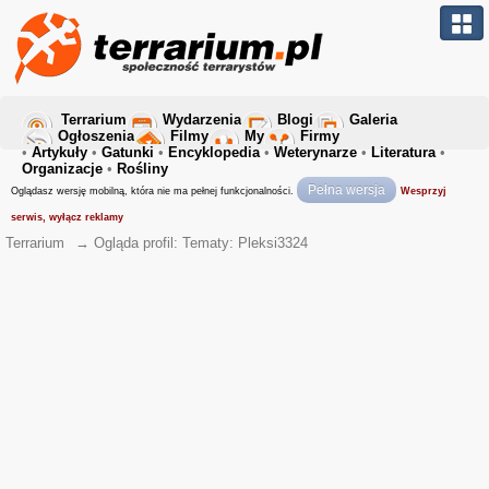
Terrarium
Wydarzenia
Blogi
Galeria
Ogłoszenia
Filmy
My
Firmy
•
Artykuły
•
Gatunki
•
Encyklopedia
•
Weterynarze
•
Literatura
•
Organizacje
•
Rośliny
Pełna wersja
Oglądasz wersję mobilną, która nie ma pełnej funkcjonalności.
Wesprzyj
serwis, wyłącz reklamy
Terrarium
→
Ogląda profil: Tematy: Pleksi3324