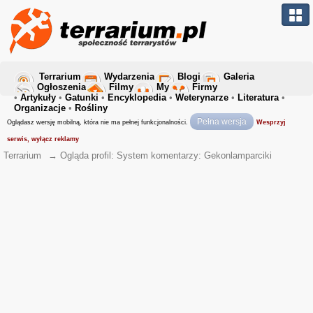
Terrarium
Wydarzenia
Blogi
Galeria
Ogłoszenia
Filmy
My
Firmy
•
Artykuły
•
Gatunki
•
Encyklopedia
•
Weterynarze
•
Literatura
•
Organizacje
•
Rośliny
Pełna wersja
Oglądasz wersję mobilną, która nie ma pełnej funkcjonalności.
Wesprzyj
serwis, wyłącz reklamy
Terrarium
→
Ogląda profil: System komentarzy: Gekonlamparciki