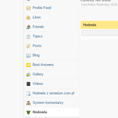
Currently Not online
Last Active Yesterday, 15:05
Profile Feed
Likes
Hodowla
Friends
Topics
Posts
Blog
Best Answers
Gallery
Videos
Hodowla z terrarium.com.pl
System komentarzy
Hodowla