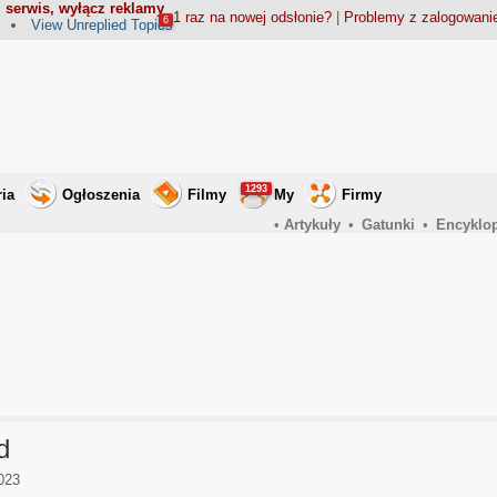
 serwis, wyłącz reklamy
1 raz na nowej odsłonie?
|
Problemy z zalogowan
6
View Unreplied Topics
1293
ria
Ogłoszenia
Filmy
My
Firmy
•
Artykuły
•
Gatunki
•
Encyklo
d
023