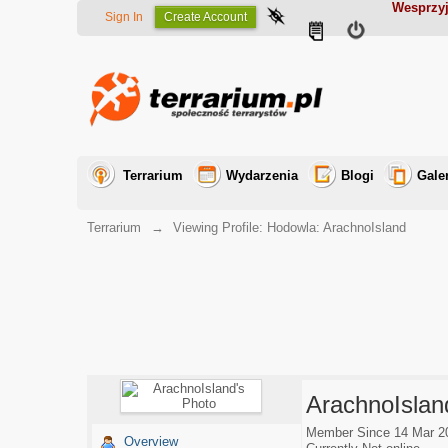
Wesprzyj
Sign In
Create Account
Terrarium
Wydarzenia
Blogi
Gale
Terrarium
→
Viewing Profile: Hodowla: ArachnoIsland
ArachnoIslan
Member Since 14 Mar 2
Overview