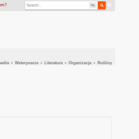
iem?
My
pedia
•
Weterynarze
•
Literatura
•
Organizacje
•
Rośliny