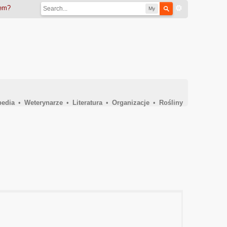
iem?
My
pedia
•
Weterynarze
•
Literatura
•
Organizacje
•
Rośliny