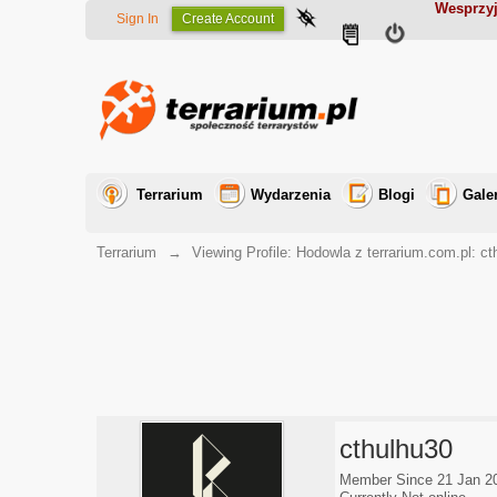
Wesprzyj
Sign In
Create Account
Terrarium
Wydarzenia
Blogi
Gale
Terrarium
→
Viewing Profile: Hodowla z terrarium.com.pl: c
cthulhu30
Member Since 21 Jan 2