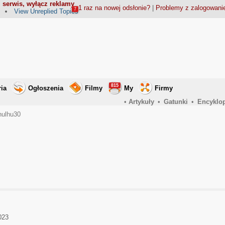
 serwis, wyłącz reklamy
1 raz na nowej odsłonie?
|
Problemy z zalogowan
7
View Unreplied Topics
815
ria
Ogłoszenia
Filmy
My
Firmy
•
Artykuły
•
Gatunki
•
Encyklo
thulhu30
023