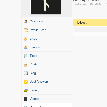
Currently Not online
Last Active Jul 06 2026 15:3
Overview
Hodowla
Profile Feed
Likes
Friends
Topics
Posts
Blog
Best Answers
Gallery
Videos