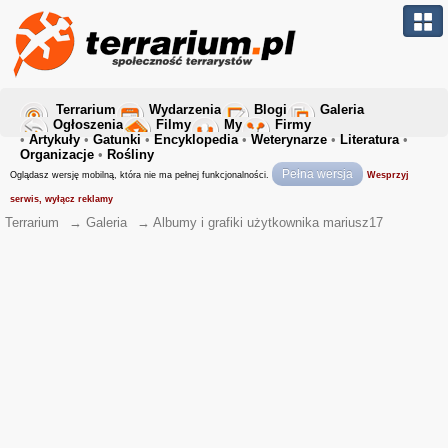
Terrarium
Wydarzenia
Blogi
Galeria
Ogłoszenia
Filmy
My
Firmy
•
Artykuły
•
Gatunki
•
Encyklopedia
•
Weterynarze
•
Literatura
•
Organizacje
•
Rośliny
Pełna wersja
Oglądasz wersję mobilną, która nie ma pełnej funkcjonalności.
Wesprzyj
serwis, wyłącz reklamy
Terrarium
→
Galeria
→
Albumy i grafiki użytkownika mariusz17