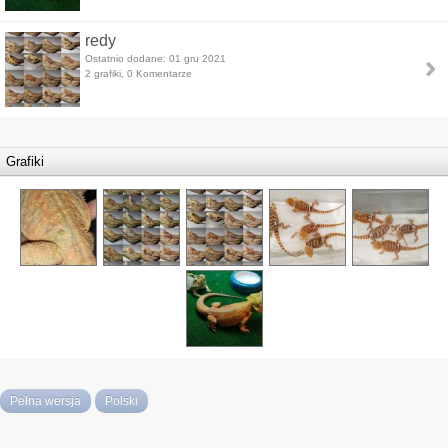
redy
Ostatnio dodane: 01 gru 2021
2 grafiki, 0 Komentarze
Grafiki
Pełna wersja
Polski