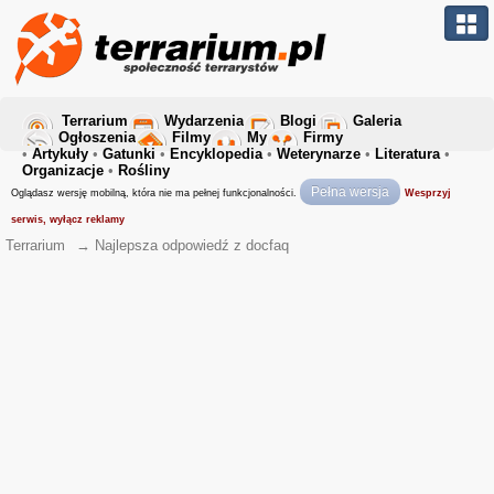
Terrarium
Wydarzenia
Blogi
Galeria
Ogłoszenia
Filmy
My
Firmy
•
Artykuły
•
Gatunki
•
Encyklopedia
•
Weterynarze
•
Literatura
•
Organizacje
•
Rośliny
Pełna wersja
Oglądasz wersję mobilną, która nie ma pełnej funkcjonalności.
Wesprzyj
serwis, wyłącz reklamy
Terrarium
→
Najlepsza odpowiedź z docfaq