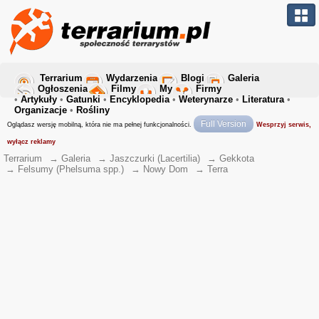
Terrarium
Wydarzenia
Blogi
Galeria
Ogłoszenia
Filmy
My
Firmy
•
Artykuły
•
Gatunki
•
Encyklopedia
•
Weterynarze
•
Literatura
•
Organizacje
•
Rośliny
Full Version
Oglądasz wersję mobilną, która nie ma pełnej funkcjonalności.
Wesprzyj serwis,
wyłącz reklamy
Terrarium
→
Galeria
→
Jaszczurki (Lacertilia)
→
Gekkota
→
Felsumy (Phelsuma spp.)
→
Nowy Dom
→
Terra