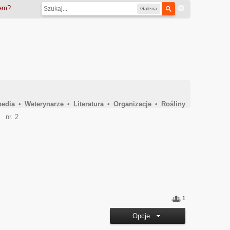
iem?
Galeria
pedia
•
Weterynarze
•
Literatura
•
Organizacje
•
Rośliny
→
nr. 2
1
Opcje