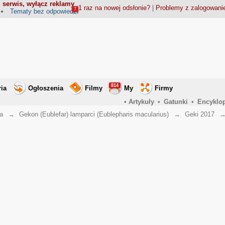
 serwis, wyłącz reklamy
1 raz na nowej odsłonie?
|
Problemy z zalogowan
7
Tematy bez odpowiedzi
814
ria
Ogłoszenia
Filmy
My
Firmy
•
Artykuły
•
Gatunki
•
Encyklo
a
→
Gekon (Eublefar) lamparci (Eublepharis macularius)
→
Geki 2017