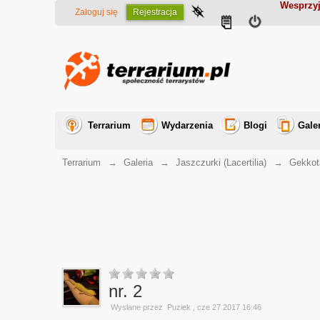
Wesprzyj
Zaloguj się
Rejestracja
Terrarium
Wydarzenia
Blogi
Gale
Terrarium
→
Galeria
→
Jaszczurki (Lacertilia)
→
Gekkot
nr. 2
Wysłane przez
Puziek
, cze 27 2017 16:46