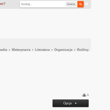
iem?
Galeria
pedia
•
Weterynarze
•
Literatura
•
Organizacje
•
Rośliny
1
Opcje