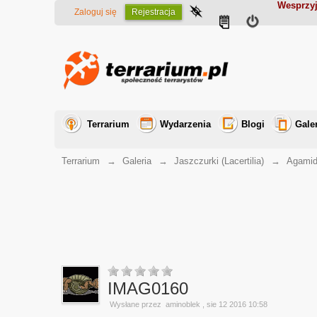
Wesprzyj
Zaloguj się
Rejestracja
Terrarium
Wydarzenia
Blogi
Gale
Terrarium
→
Galeria
→
Jaszczurki (Lacertilia)
→
Agamid
IMAG0160
Wysłane przez
aminoblek
, sie 12 2016 10:58