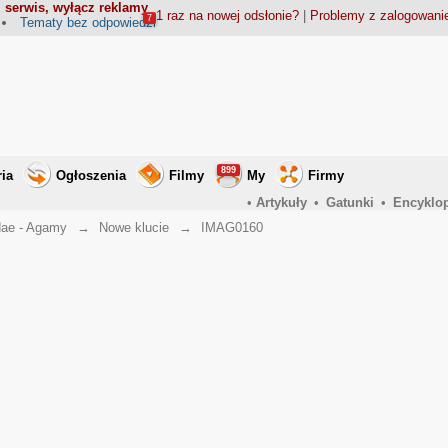
 serwis, wyłącz reklamy
1 raz na nowej odsłonie?
|
Problemy z zalogowan
7
Tematy bez odpowiedzi
899
ria
Ogłoszenia
Filmy
My
Firmy
•
Artykuły
•
Gatunki
•
Encyklo
ae - Agamy
→
Nowe klucie
→
IMAG0160