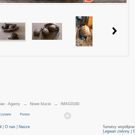
ae - Agamy
→
Nowe klucie
→
IMAG0160
czytane
Pomoc
ł
|
O nas
|
Nasze
Serwisy współpra
Legwan zielony
|
G