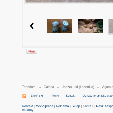
Terrarium
→
Galeria
→
Jaszczurki (Lacertilia)
→
Agamid
Zmień skin
Polski
Kontakt
Oznacz forum jako prze
Kontakt
|
Współpraca
|
Reklama
|
Sklep
|
Konta+
|
Nasz zespó
reklamy