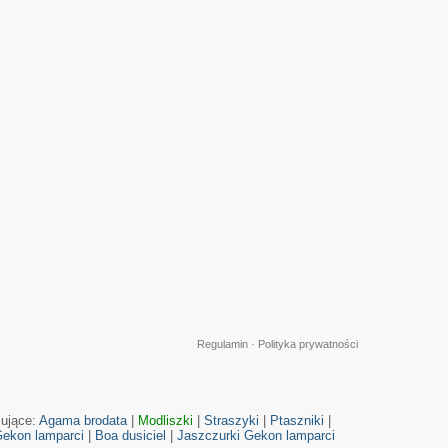
Regulamin
·
Polityka prywatności
cujące:
Agama brodata
|
Modliszki
|
Straszyki
|
Ptaszniki
|
ekon lamparci
|
Boa dusiciel
|
Jaszczurki
Gekon lamparci