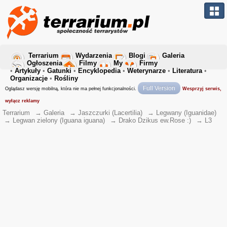
Terrarium
Wydarzenia
Blogi
Galeria
Ogłoszenia
Filmy
My
Firmy
•
Artykuły
•
Gatunki
•
Encyklopedia
•
Weterynarze
•
Literatura
•
Organizacje
•
Rośliny
Full Version
Oglądasz wersję mobilną, która nie ma pełnej funkcjonalności.
Wesprzyj serwis,
wyłącz reklamy
Terrarium
→
Galeria
→
Jaszczurki (Lacertilia)
→
Legwany (Iguanidae)
→
Legwan zielony (Iguana iguana)
→
Drako Dzikus ew.Rose :)
→
L3