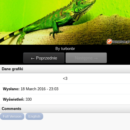
By turbonbr
← Poprzednie
Następne →
Dane grafiki
<3
Wysłano:
18 March 2016 - 23:03
Wyświetleń:
330
Comments
Full Version
English