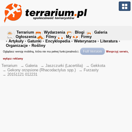
Terrarium
Wydarzenia
Blogi
Galeria
Ogłoszenia
Filmy
My
Firmy
•
Artykuły
•
Gatunki
•
Encyklopedia
•
Weterynarze
•
Literatura
•
Organizacje
•
Rośliny
Full Version
Oglądasz wersję mobilną, która nie ma pełnej funkcjonalności.
Wesprzyj serwis,
wyłącz reklamy
Terrarium
→
Galeria
→
Jaszczurki (Lacertilia)
→
Gekkota
→
Gekony orzęsione (Rhacodactylus spp.)
→
Furzasty
→
20151121 012231