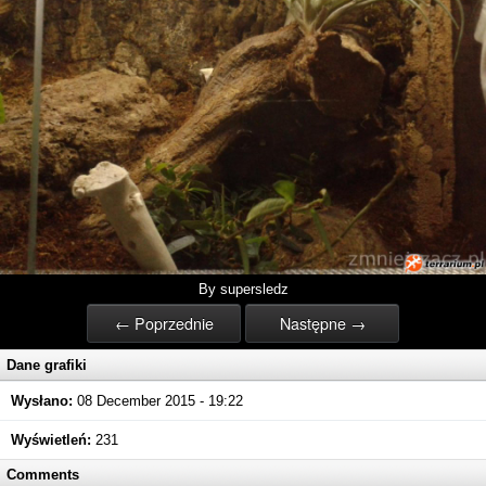
By supersledz
← Poprzednie
Następne →
Dane grafiki
Wysłano:
08 December 2015 - 19:22
Wyświetleń:
231
Comments