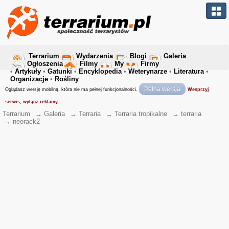
Terrarium
Wydarzenia
Blogi
Galeria
Ogłoszenia
Filmy
My
Firmy
•
Artykuły
•
Gatunki
•
Encyklopedia
•
Weterynarze
•
Literatura
•
Organizacje
•
Rośliny
Pełna wersja
Oglądasz wersję mobilną, która nie ma pełnej funkcjonalności.
Wesprzyj
serwis, wyłącz reklamy
Terrarium
→
Galeria
→
Terraria
→
Terraria tropikalne
→
terraria
→
neorack2