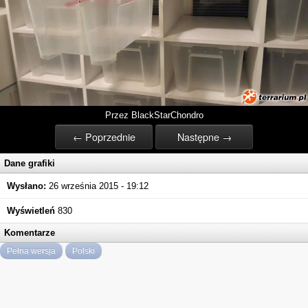
Przez BlackStarChondro
← Poprzednie
Następne →
Dane grafiki
Wysłano:
26 września 2015 - 19:12
Wyświetleń
830
Komentarze
Pełna wersja
Polski