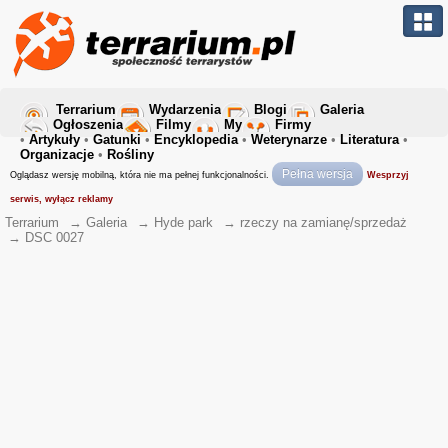
Terrarium
Wydarzenia
Blogi
Galeria
Ogłoszenia
Filmy
My
Firmy
•
Artykuły
•
Gatunki
•
Encyklopedia
•
Weterynarze
•
Literatura
•
Organizacje
•
Rośliny
Pełna wersja
Oglądasz wersję mobilną, która nie ma pełnej funkcjonalności.
Wesprzyj
serwis, wyłącz reklamy
Terrarium
→
Galeria
→
Hyde park
→
rzeczy na zamianę/sprzedaż
→
DSC 0027