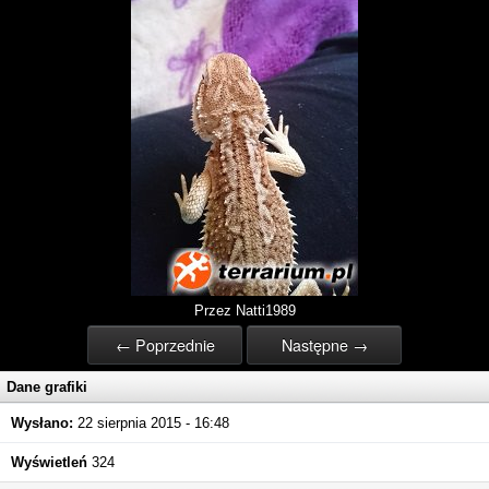
Przez Natti1989
← Poprzednie
Następne →
Dane grafiki
Wysłano:
22 sierpnia 2015 - 16:48
Wyświetleń
324