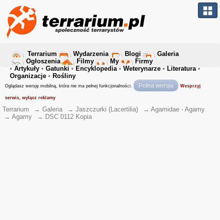
Terrarium
Wydarzenia
Blogi
Galeria
Ogłoszenia
Filmy
My
Firmy
•
Artykuły
•
Gatunki
•
Encyklopedia
•
Weterynarze
•
Literatura
•
Organizacje
•
Rośliny
Pełna wersja
Oglądasz wersję mobilną, która nie ma pełnej funkcjonalności.
Wesprzyj
serwis, wyłącz reklamy
Terrarium
→
Galeria
→
Jaszczurki (Lacertilia)
→
Agamidae - Agamy
→
Agamy
→
DSC 0112 Kopia