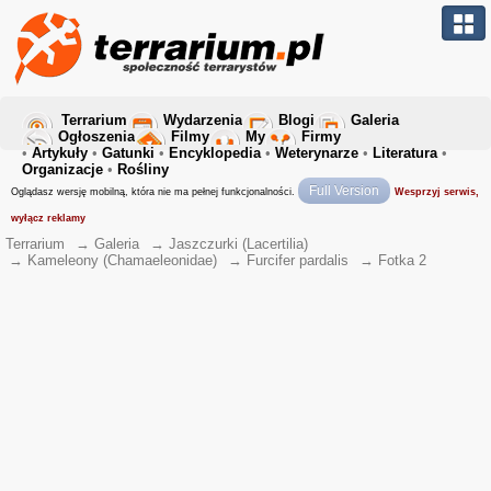
Terrarium
Wydarzenia
Blogi
Galeria
Ogłoszenia
Filmy
My
Firmy
•
Artykuły
•
Gatunki
•
Encyklopedia
•
Weterynarze
•
Literatura
•
Organizacje
•
Rośliny
Full Version
Oglądasz wersję mobilną, która nie ma pełnej funkcjonalności.
Wesprzyj serwis,
wyłącz reklamy
Terrarium
→
Galeria
→
Jaszczurki (Lacertilia)
→
Kameleony (Chamaeleonidae)
→
Furcifer pardalis
→
Fotka 2