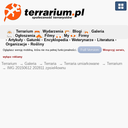
Terrarium
Wydarzenia
Blogi
Galeria
Ogłoszenia
Filmy
My
Firmy
•
Artykuły
•
Gatunki
•
Encyklopedia
•
Weterynarze
•
Literatura
•
Organizacje
•
Rośliny
Full Version
Oglądasz wersję mobilną, która nie ma pełnej funkcjonalności.
Wesprzyj serwis,
wyłącz reklamy
Terrarium
→
Galeria
→
Terraria
→
Terraria umiarkowane
→
Terrarium
→
IMG 20150612 202811 zpsiel4ownu