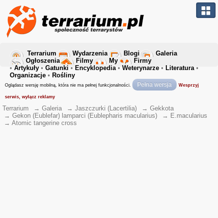
Terrarium
Wydarzenia
Blogi
Galeria
Ogłoszenia
Filmy
My
Firmy
•
Artykuły
•
Gatunki
•
Encyklopedia
•
Weterynarze
•
Literatura
•
Organizacje
•
Rośliny
Pełna wersja
Oglądasz wersję mobilną, która nie ma pełnej funkcjonalności.
Wesprzyj
serwis, wyłącz reklamy
Terrarium
→
Galeria
→
Jaszczurki (Lacertilia)
→
Gekkota
→
Gekon (Eublefar) lamparci (Eublepharis macularius)
→
E.macularius
→
Atomic tangerine cross