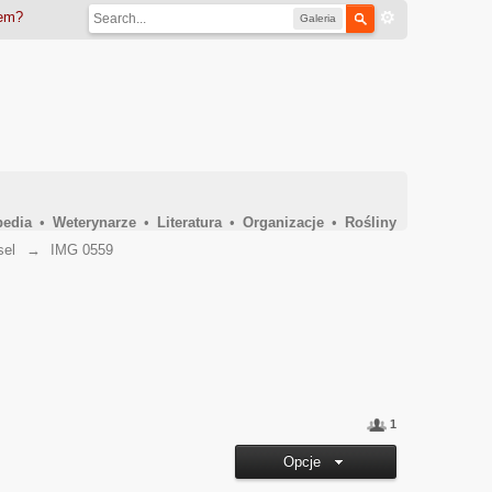
iem?
Galeria
pedia
•
Weterynarze
•
Literatura
•
Organizacje
•
Rośliny
sel
→
IMG 0559
1
Opcje