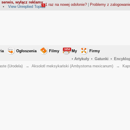
 serwis, wyłącz reklamy
1 raz na nowej odsłonie?
|
Problemy z zalogowan
5
View Unreplied Topics
1654
ria
Ogłoszenia
Filmy
My
Firmy
•
Artykuły
•
Gatunki
•
Encyklo
aste (Urodela)
→
Aksolotl meksykański (Ambystoma mexicanum)
→
Kap