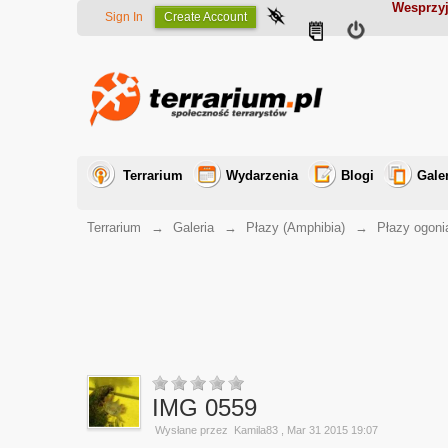
Wesprzyj
Sign In
Create Account
Terrarium
Wydarzenia
Blogi
Gale
Terrarium
→
Galeria
→
Płazy (Amphibia)
→
Płazy ogoni
IMG 0559
Wysłane przez
Kamila83
, Mar 31 2015 19:07