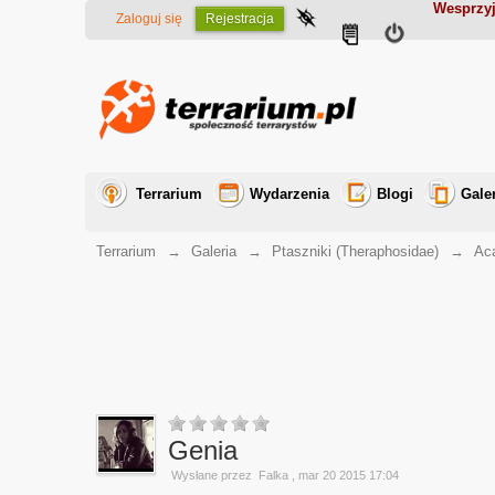
Wesprzyj
Zaloguj się
Rejestracja
Terrarium
Wydarzenia
Blogi
Gale
Terrarium
→
Galeria
→
Ptaszniki (Theraphosidae)
→
Aca
Genia
Wysłane przez
Falka
, mar 20 2015 17:04