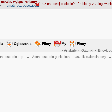
 serwis, wyłącz reklamy
1 raz na nowej odsłonie?
|
Problemy z zalogowan
7
Tematy bez odpowiedzi
1021
ria
Ogłoszenia
Filmy
My
Firmy
•
Artykuły
•
Gatunki
•
Encyklo
nthoscurria spp.
→
Acanthoscurria geniculata - ptasznik białokolanowy