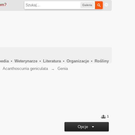
iem?
Galeria
pedia
•
Weterynarze
•
Literatura
•
Organizacje
•
Rośliny
→
Acanthoscurria geniculata
→
Genia
1
Opcje