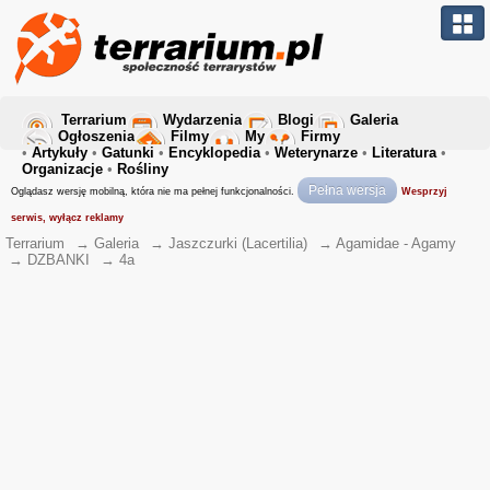
Terrarium
Wydarzenia
Blogi
Galeria
Ogłoszenia
Filmy
My
Firmy
•
Artykuły
•
Gatunki
•
Encyklopedia
•
Weterynarze
•
Literatura
•
Organizacje
•
Rośliny
Pełna wersja
Oglądasz wersję mobilną, która nie ma pełnej funkcjonalności.
Wesprzyj
serwis, wyłącz reklamy
Terrarium
→
Galeria
→
Jaszczurki (Lacertilia)
→
Agamidae - Agamy
→
DZBANKI
→
4a