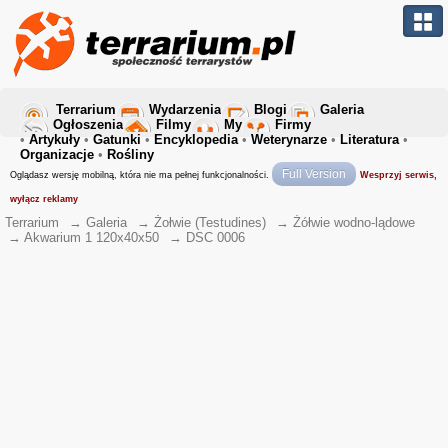
Terrarium
Wydarzenia
Blogi
Galeria
Ogłoszenia
Filmy
My
Firmy
•
Artykuły
•
Gatunki
•
Encyklopedia
•
Weterynarze
•
Literatura
•
Organizacje
•
Rośliny
Full Version
Oglądasz wersję mobilną, która nie ma pełnej funkcjonalności.
Wesprzyj serwis,
wyłącz reklamy
Terrarium
→
Galeria
→
Żołwie (Testudines)
→
Żółwie wodno-lądowe
→
Akwarium 1 120x40x50
→
DSC 0006