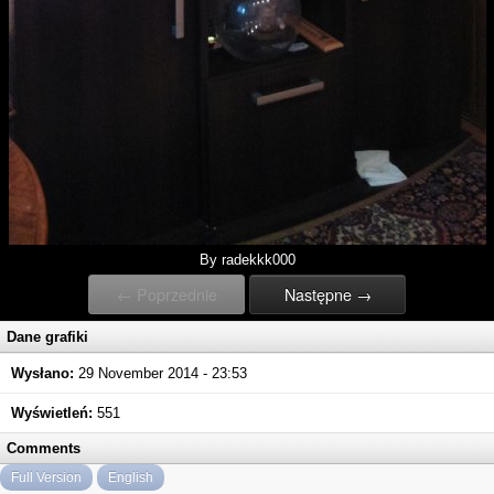
By radekkk000
← Poprzednie
Następne →
Dane grafiki
Wysłano:
29 November 2014 - 23:53
Wyświetleń:
551
Comments
Full Version
English