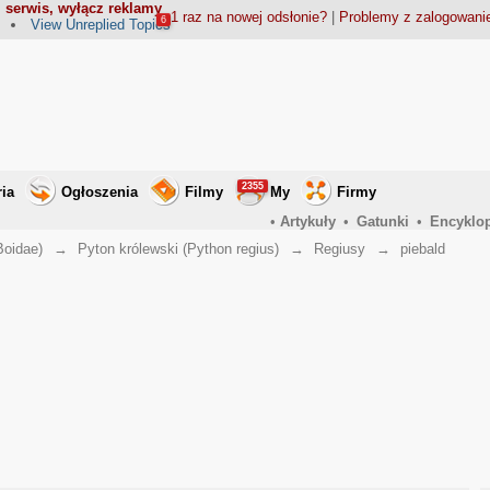
 serwis, wyłącz reklamy
1 raz na nowej odsłonie?
|
Problemy z zalogowan
6
View Unreplied Topics
2355
ria
Ogłoszenia
Filmy
My
Firmy
•
Artykuły
•
Gatunki
•
Encyklo
Boidae)
→
Pyton królewski (Python regius)
→
Regiusy
→
piebald