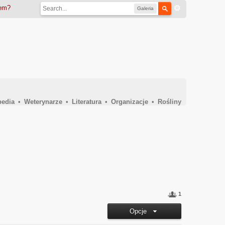
iem?
Galeria
pedia
•
Weterynarze
•
Literatura
•
Organizacje
•
Rośliny
1
Opcje