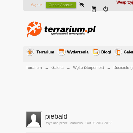
Wesprzyj
Sign In
Create Account
Terrarium
Wydarzenia
Blogi
Gale
Terrarium
→
Galeria
→
Węże (Serpentes)
→
Dusiciele (
piebald
Wysłane przez
Marcinus
, Oct 05 2014 20:32