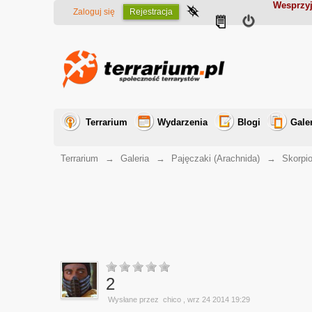
Wesprzyj
Zaloguj się
Rejestracja
Terrarium
Wydarzenia
Blogi
Gale
Terrarium
→
Galeria
→
Pajęczaki (Arachnida)
→
Skorpi
2
Wysłane przez
chico
, wrz 24 2014 19:29