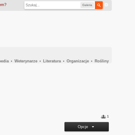
iem?
Galeria
pedia
•
Weterynarze
•
Literatura
•
Organizacje
•
Rośliny
1
Opcje