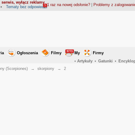
 serwis, wyłącz reklamy
1 raz na nowej odsłonie?
|
Problemy z zalogowan
5
Tematy bez odpowiedzi
9773
ria
Ogłoszenia
Filmy
My
Firmy
•
Artykuły
•
Gatunki
•
Encyklo
ony (Scorpiones)
→
skorpiony
→
2