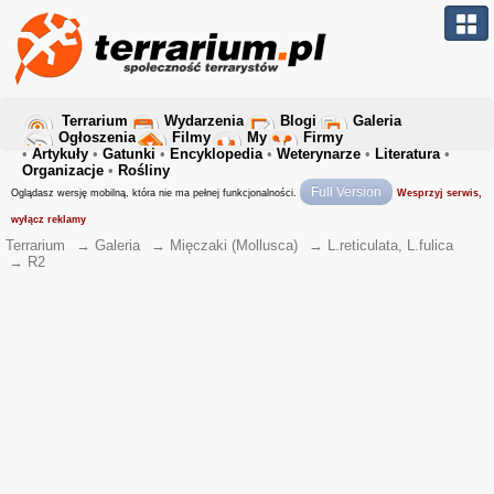
Terrarium
Wydarzenia
Blogi
Galeria
Ogłoszenia
Filmy
My
Firmy
•
Artykuły
•
Gatunki
•
Encyklopedia
•
Weterynarze
•
Literatura
•
Organizacje
•
Rośliny
Full Version
Oglądasz wersję mobilną, która nie ma pełnej funkcjonalności.
Wesprzyj serwis,
wyłącz reklamy
Terrarium
→
Galeria
→
Mięczaki (Mollusca)
→
L.reticulata, L.fulica
→
R2