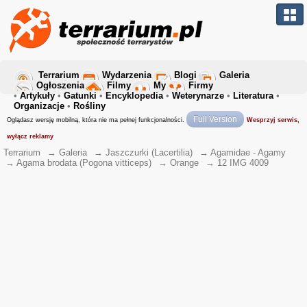
Terrarium
Wydarzenia
Blogi
Galeria
Ogłoszenia
Filmy
My
Firmy
•
Artykuły
•
Gatunki
•
Encyklopedia
•
Weterynarze
•
Literatura
•
Organizacje
•
Rośliny
Full Version
Oglądasz wersję mobilną, która nie ma pełnej funkcjonalności.
Wesprzyj serwis,
wyłącz reklamy
Terrarium
→
Galeria
→
Jaszczurki (Lacertilia)
→
Agamidae - Agamy
→
Agama brodata (Pogona vitticeps)
→
Orange
→
12 IMG 4009