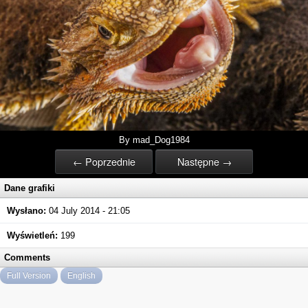
By mad_Dog1984
← Poprzednie
Następne →
Dane grafiki
Wysłano:
04 July 2014 - 21:05
Wyświetleń:
199
Comments
Full Version
English