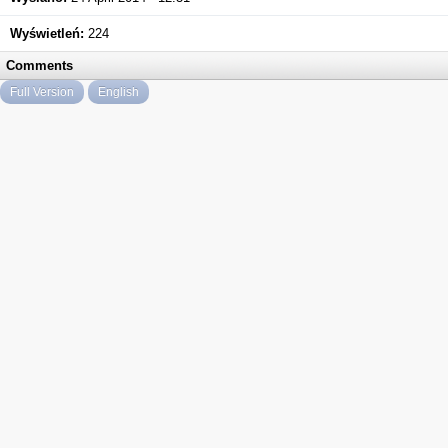
Wyświetleń:
224
Comments
Full Version
English