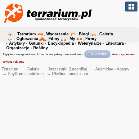
Terrarium
Wydarzenia
Blogi
Galeria
Ogłoszenia
Filmy
My
Firmy
•
Artykuły
•
Gatunki
•
Encyklopedia
•
Weterynarze
•
Literatura
•
Organizacje
•
Rośliny
Full Version
Oglądasz wersję mobilną, która nie ma pełnej funkcjonalności.
Wesprzyj serwis,
wyłącz reklamy
Terrarium
→
Galeria
→
Jaszczurki (Lacertilia)
→
Agamidae - Agamy
→
Phyllium siccifolium
→
Phyllium siccifolium