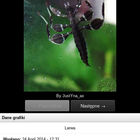
By JustYna_ax
← Poprzednie
Następne →
Dane grafiki
Larwa
Wysłano:
24 April 2014 - 12:31