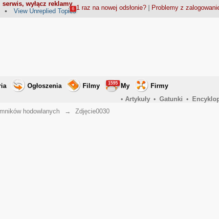
 serwis, wyłącz reklamy
1 raz na nowej odsłonie?
|
Problemy z zalogowan
6
View Unreplied Topics
1595
ria
Ogłoszenia
Filmy
My
Firmy
•
Artykuły
•
Gatunki
•
Encyklo
emników hodowlanych
→
Zdjęcie0030