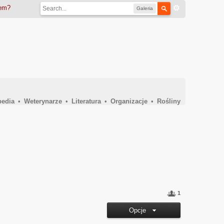
iem?
Galeria
pedia
•
Weterynarze
•
Literatura
•
Organizacje
•
Rośliny
1
Opcje