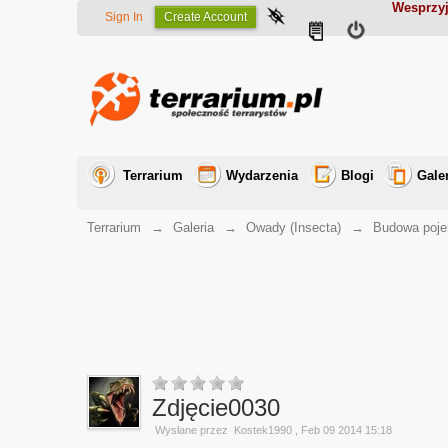
Wesprzyj
Sign In
Create Account
Terrarium
Wydarzenia
Blogi
Gale
Terrarium
→
Galeria
→
Owady (Insecta)
→
Budowa poj
Zdjęcie0030
Wysłane przez
Kostek1990
, Feb 09 2014 15:18