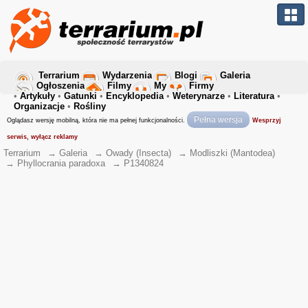
Terrarium
Wydarzenia
Blogi
Galeria
Ogłoszenia
Filmy
My
Firmy
•
Artykuły
•
Gatunki
•
Encyklopedia
•
Weterynarze
•
Literatura
•
Organizacje
•
Rośliny
Pełna wersja
Oglądasz wersję mobilną, która nie ma pełnej funkcjonalności.
Wesprzyj
serwis, wyłącz reklamy
Terrarium
→
Galeria
→
Owady (Insecta)
→
Modliszki (Mantodea)
→
Phyllocrania paradoxa
→
P1340824