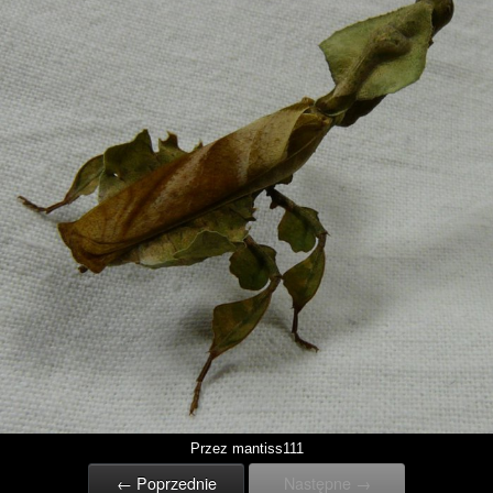
Przez mantiss111
← Poprzednie
Następne →