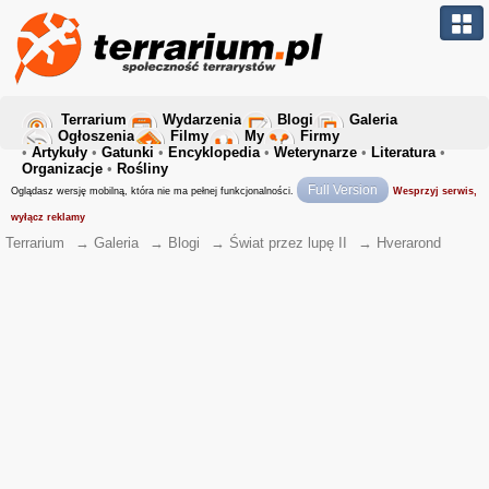
Terrarium
Wydarzenia
Blogi
Galeria
Ogłoszenia
Filmy
My
Firmy
•
Artykuły
•
Gatunki
•
Encyklopedia
•
Weterynarze
•
Literatura
•
Organizacje
•
Rośliny
Full Version
Oglądasz wersję mobilną, która nie ma pełnej funkcjonalności.
Wesprzyj serwis,
wyłącz reklamy
Terrarium
→
Galeria
→
Blogi
→
Świat przez lupę II
→
Hverarond