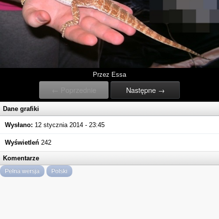
Przez Essa
← Poprzednie
Następne →
Dane grafiki
Wysłano:
12 stycznia 2014 - 23:45
Wyświetleń
242
Komentarze
Pełna wersja
Polski