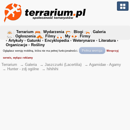
Terrarium
Wydarzenia
Blogi
Galeria
Ogłoszenia
Filmy
My
Firmy
•
Artykuły
•
Gatunki
•
Encyklopedia
•
Weterynarze
•
Literatura
•
Organizacje
•
Rośliny
Pełna wersja
Oglądasz wersję mobilną, która nie ma pełnej funkcjonalności.
Wesprzyj
serwis, wyłącz reklamy
Terrarium
→
Galeria
→
Jaszczurki (Lacertilia)
→
Agamidae - Agamy
→
Hunter - zdj ogólne
→
hihihihi