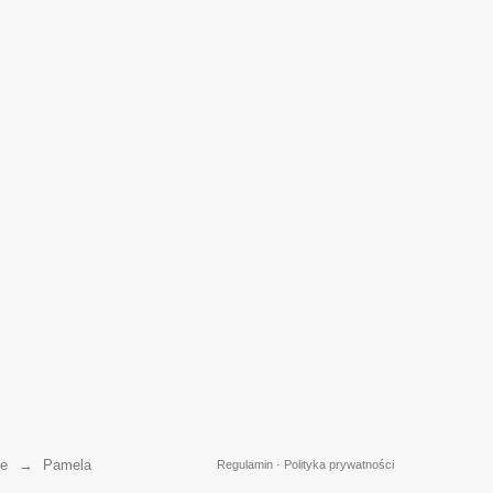
ie
→
Pamela
Regulamin
·
Polityka prywatności