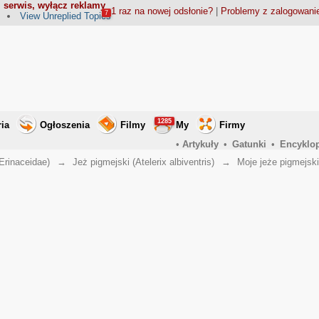
 serwis, wyłącz reklamy
1 raz na nowej odsłonie?
|
Problemy z zalogowan
7
View Unreplied Topics
1285
ria
Ogłoszenia
Filmy
My
Firmy
•
Artykuły
•
Gatunki
•
Encyklo
Erinaceidae)
→
Jeż pigmejski (Atelerix albiventris)
→
Moje jeże pigmejsk