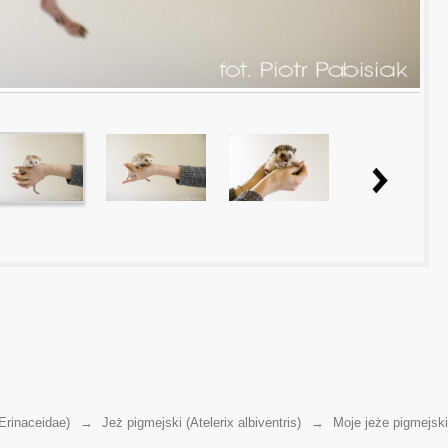
Erinaceidae)
→
Jeż pigmejski (Atelerix albiventris)
→
Moje jeże pigmejsk