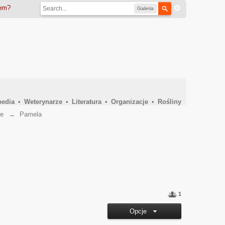
iem?
Galeria
pedia
•
Weterynarze
•
Literatura
•
Organizacje
•
Rośliny
ie
→
Pamela
1
Opcje