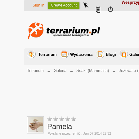
Wesprzyj
Sign In
Create Account
Terrarium
Wydarzenia
Blogi
Gale
Terrarium
→
Galeria
→
Ssaki (Mammalia)
→
Jeżowate (
Pamela
Wysłane przez
emii0
, Jan 07 2014 22:32