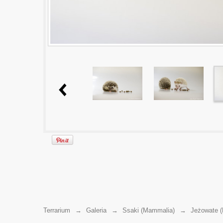
Terrarium
→
Galeria
→
Ssaki (Mammalia)
→
Jeżowate (