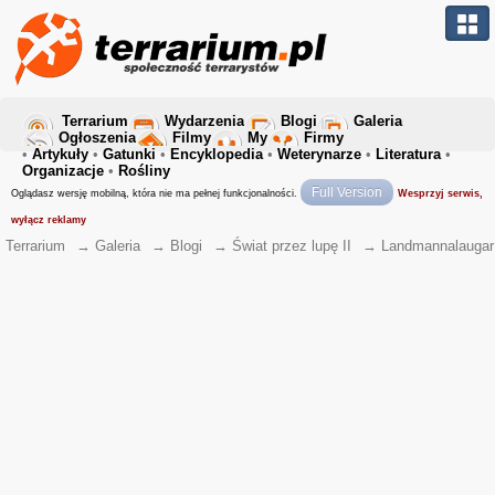
Terrarium
Wydarzenia
Blogi
Galeria
Ogłoszenia
Filmy
My
Firmy
•
Artykuły
•
Gatunki
•
Encyklopedia
•
Weterynarze
•
Literatura
•
Organizacje
•
Rośliny
Full Version
Oglądasz wersję mobilną, która nie ma pełnej funkcjonalności.
Wesprzyj serwis,
wyłącz reklamy
Terrarium
→
Galeria
→
Blogi
→
Świat przez lupę II
→
Landmannalaugar