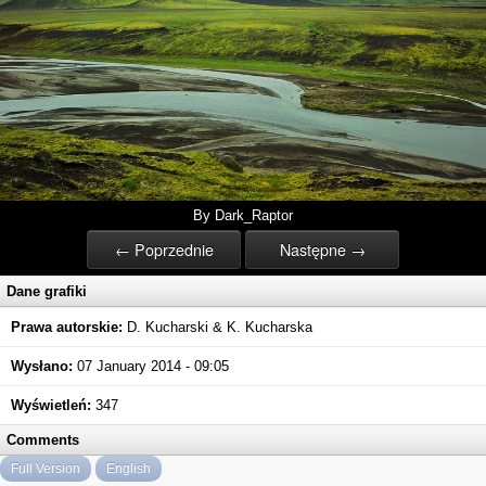
By Dark_Raptor
← Poprzednie
Następne →
Dane grafiki
Prawa autorskie:
D. Kucharski & K. Kucharska
Wysłano:
07 January 2014 - 09:05
Wyświetleń:
347
Comments
Full Version
English