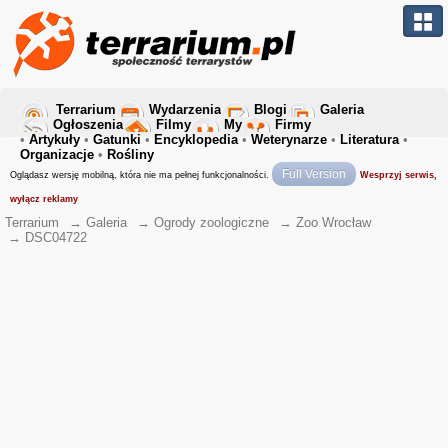
Terrarium
Wydarzenia
Blogi
Galeria
Ogłoszenia
Filmy
My
Firmy
•
Artykuły
•
Gatunki
•
Encyklopedia
•
Weterynarze
•
Literatura
•
Organizacje
•
Rośliny
Full Version
Oglądasz wersję mobilną, która nie ma pełnej funkcjonalności.
Wesprzyj serwis,
wyłącz reklamy
Terrarium
→
Galeria
→
Ogrody zoologiczne
→
Zoo Wrocław
→
DSC04722