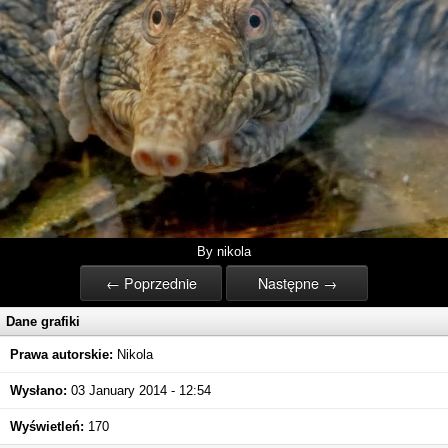
By nikola
← Poprzednie
Następne →
Dane grafiki
Prawa autorskie:
Nikola
Wysłano:
03 January 2014 - 12:54
Wyświetleń:
170